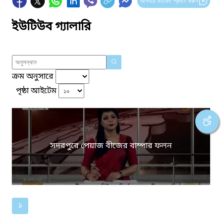
আপনার মতামত প্রদান করুন
ইউটিউব গ্যালারি
ক্রম অনুসারে
পৃষ্ঠা আইটেম
সদরপুরে পেয়াজ বীজের বাম্পার ফলন
১